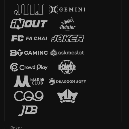
Poker