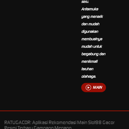
seru.
Antarmuka
yang menarik
dan mudah
digunakan
membuatnya
mudah untuk
bergabung dan
menikmati
taruhan
olahraga.
MAIN
RATUGACOR: Aplikasi Rekomendasi Main Slot88 Gacor
Resmi Terbaru Gampang Menang