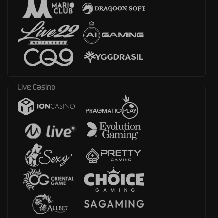
Live Casino