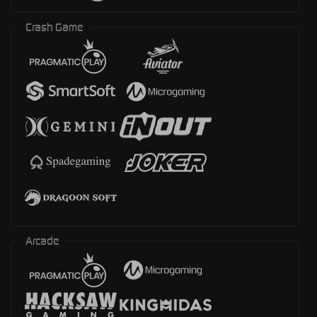
Crash Game
Arcade