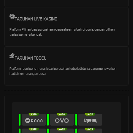
TARUHAN LIVE KASINO
Platform Pilihan bagi perusahaan-perusahaan terbaik di dunia, dengan pilihan
variasi game terbanyak
TARUHAN TOGEL
Platform togel yang menarik dari perusahan terbaik di dunia yang menawarkan
hadiah kemenangan besar