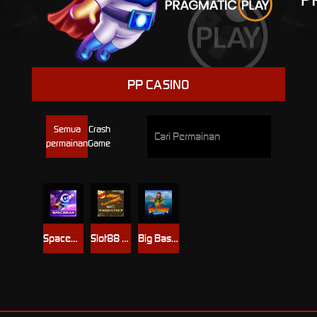
PP CASINO
Semua
Crash
permainan
Game
Spaceman
Slot88 High Flyer
Big Bass Crash