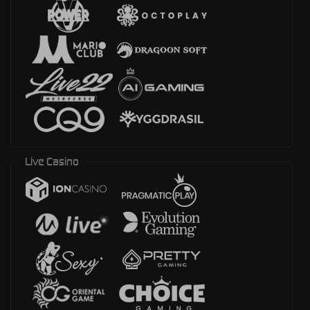
Live Casino