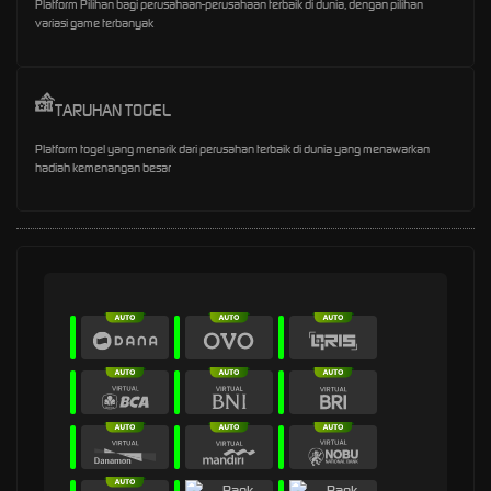
Platform Pilihan bagi perusahaan-perusahaan terbaik di dunia, dengan pilihan
variasi game terbanyak
TARUHAN TOGEL
Platform togel yang menarik dari perusahan terbaik di dunia yang menawarkan
hadiah kemenangan besar