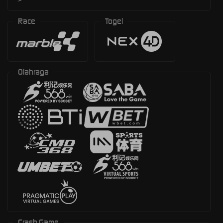
Race
Togel
Olahraga
Crash Game