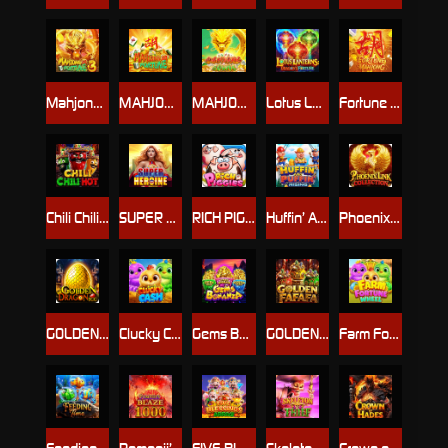
Mahjong Fortune 3
MAHJONG FORTUNE
MAHJONG BONUS
Lotus Lanterns: Dragon's Fortune
Fortune Mahjong
Chili Chili Hot
SUPER HEROINE
RICH PIGGIES
Huffin’ And Puffin’ Rising
Phoenix Link - Collection
GOLDEN DRAGON EGG
Clucky Cash
Gems Bonanza
GOLDEN FAFAFA
Farm Fortune Wheel