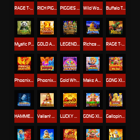
RAGE T-REX
RICH PIGGIES WORLD
PIGGIES WEALTHY ANGELIC
Wild Wolf Xtreme
Buffalo Triple Fury
Mystic Panda
GOLD AROWANA
LEGEND OF SPOOKY LINK
Riches Express
RAGE T-REX 2
Phoenix's Golden Basin
Phoenix Blaze Link
Gold Wheel Jackpot
Make America Great Again
GONG XI FA CAI
HAMMER OF THUNDER
Valiant of Athena
LUCKY BUDDHA
GONG XI FA CAI
Galloping Horse Fortune