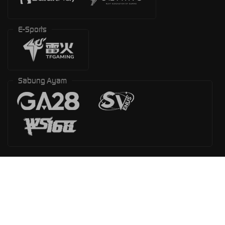
E-Sports
Sabung Ayam