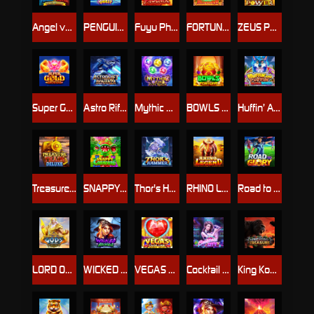
Angel vs Devil Ultimate Goal Showdown
PENGUIN QUEST
Fuyu Phoenix
FORTUNE GOD BLESSING
ZEUS POWER
Super Gold Arowana
Astro Rift Bonanza
Mythic Gems: Five Realms
BOWLS OF FORTUNE
Huffin’ And Puffin’ Ultra Wheel
Treasure Train Deluxe
SNAPPY CARNIVAL
Thor's Hammer
RHINO LEGEND
Road to Glory
LORD OF THE GODS
WICKED RICHES
VEGAS CASH LINK
Cocktail City
King Kong Treasure