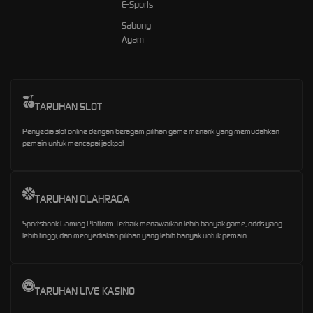
E-Sports
Sabung
Ayam
TARUHAN SLOT
Penyedia slot online dengan beragam pilihan game menarik yang memudahkan
pemain untuk mencapai jackpot
TARUHAN OLAHRAGA
Sportsbook Gaming Platform Terbaik menawarkan lebih banyak game, odds yang
lebih tinggi, dan menyediakan pilihan yang lebih banyak untuk pemain.
TARUHAN LIVE KASINO